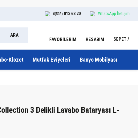
013 63 20
WhatsApp İletişim
0(533)
ARA
SEPET
HESABIM
FAVORİLERİM
abo-Klozet
Mutfak Eviyeleri
Banyo Mobilyası
ollection 3 Delikli Lavabo Bataryası L-