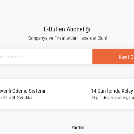
tersiz gördüğünüz noktaları öneri formunu kullanarak tarafımıza iletebilirsiniz.
Bu ürüne ilk yorumu siz yapın!
E-Bülten Aboneliği
Kampanya ve Fırsatlardan Haberdar Olun!
Yorum Yaz
Kayıt O
venli Ödeme Sistemi
14 Gün İçinde Kolay
6 BIT SSL Sertifika
14 günde para iade garan
Gönder
Yardım