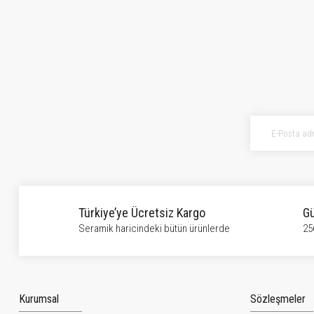
Bu ürünün fiyat bilgisi, resim, ürün açıklamalarında ve diğer konularda ye
Görüş ve önerileriniz için teşekkür ederiz.
Ürün resmi kalitesiz, bozuk veya görüntülenemiyor.
Ürün açıklamasında eksik bilgiler bulunuyor.
Ürün bilgilerinde hatalar bulunuyor.
Ürün fiyatı diğer sitelerden daha pahalı.
Bu ürüne benzer farklı alternatifler olmalı.
Türkiye’ye Ücretsiz Kargo
Gü
Seramik haricindeki bütün ürünlerde
25
Kurumsal
Sözleşmeler