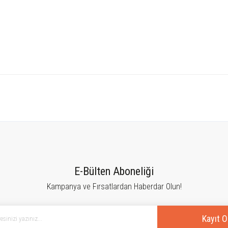
tersiz gördüğünüz noktaları öneri formunu kullanarak tarafımıza iletebilirsiniz.
Bu ürüne ilk yorumu siz yapın!
E-Bülten Aboneliği
Kampanya ve Fırsatlardan Haberdar Olun!
Yorum Yaz
Kayıt O