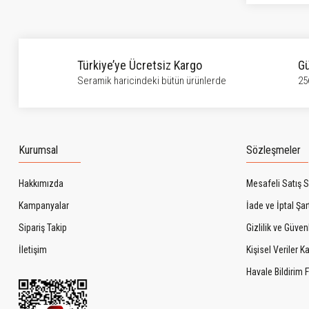
Bu ürüne benzer farklı alternatifler olmalı.
Türkiye’ye Ücretsiz Kargo
Gü
Seramik haricindeki bütün ürünlerde
25
Kurumsal
Sözleşmeler
Hakkımızda
Mesafeli Satış 
Kampanyalar
İade ve İptal Şart
Sipariş Takip
Gizlilik ve Güven
İletişim
Kişisel Veriler 
Havale Bildirim