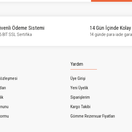
venli Ödeme Sistemi
14 Gün İçinde Kolay
6 BIT SSL Sertifika
14 günde para iade garan
Gönder
Yardım
Sözleşmesi
Üye Girişi
ları
Yeni Üyelik
lik
Siparişlerim
Kanunu
Kargo Takibi
 Formu
Gömme Rezervuar Fiyatları