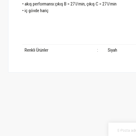
• akış performansı:çıkış B = 27 l/min, çıkış C = 27 l/min
• iç gövde hariç
Renkli Ürünler
:
Siyah
Bu ürünün fiyat bilgisi, resim, ürün açıklamalarında ve diğer konularda ye
Görüş ve önerileriniz için teşekkür ederiz.
Ürün resmi kalitesiz, bozuk veya görüntülenemiyor.
Ürün açıklamasında eksik bilgiler bulunuyor.
Ürün bilgilerinde hatalar bulunuyor.
Ürün fiyatı diğer sitelerden daha pahalı.