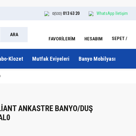
013 63 20
WhatsApp İletişim
0(533)
ARA
SEPET
HESABIM
FAVORİLERİM
abo-Klozet
Mutfak Eviyeleri
Banyo Mobilyası
0
LLİANT ANKASTRE BANYO/DUŞ
AL0