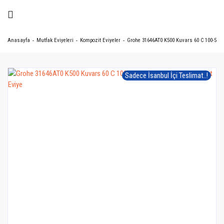
Anasayfa
Mutfak Eviyeleri
Kompozit Eviyeler
Grohe 31646AT0 K500 Kuvars 60 C 100-50 G
Sadece İsanbul İçi Teslimat..!