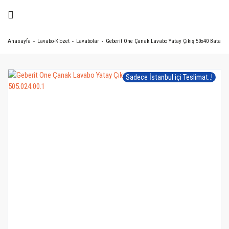
Anasayfa
Lavabo-Klozet
Lavabolar
Geberit One Çanak Lavabo Yatay Çıkış 50x40 Batarya D
Sadece İstanbul içi Teslimat..!