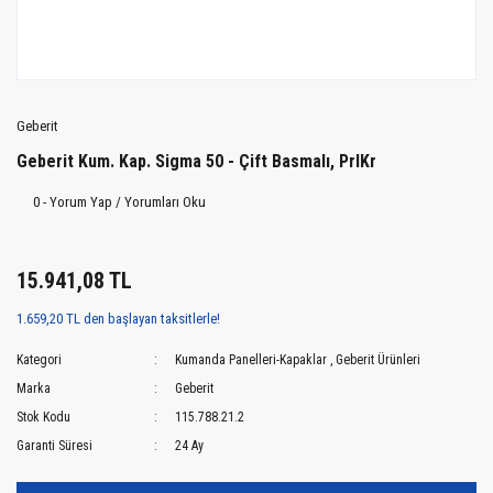
Geberit
Geberit Kum. Kap. Sigma 50 - Çift Basmalı, PrlKr
0 - Yorum Yap / Yorumları Oku
15.941,08 TL
1.659,20 TL den başlayan taksitlerle!
Kategori
Kumanda Panelleri-Kapaklar
,
Geberit Ürünleri
Marka
Geberit
Stok Kodu
115.788.21.2
Garanti Süresi
24 Ay