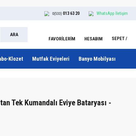
013 63 20
WhatsApp İletişim
0(533)
ARA
SEPET
HESABIM
FAVORİLERİM
abo-Klozet
Mutfak Eviyeleri
Banyo Mobilyası
tan Tek Kumandalı Eviye Bataryası -