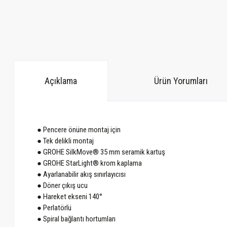
Açıklama
Ürün Yorumları
● Pencere önüne montaj için
● Tek delikli montaj
● GROHE SilkMove® 35 mm seramik kartuş
● GROHE StarLight® krom kaplama
● Ayarlanabilir akış sınırlayıcısı
● Döner çıkış ucu
● Hareket ekseni 140°
● Perlatörlü
● Spiral bağlantı hortumları