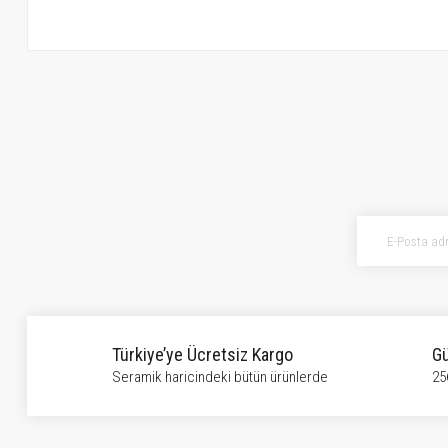
Bu ürünün fiyat bilgisi, resim, ürün açıklamalarında ve diğer konularda ye
Görüş ve önerileriniz için teşekkür ederiz.
Ürün resmi kalitesiz, bozuk veya görüntülenemiyor.
Ürün açıklamasında eksik bilgiler bulunuyor.
Ürün bilgilerinde hatalar bulunuyor.
Ürün fiyatı diğer sitelerden daha pahalı.
Bu ürüne benzer farklı alternatifler olmalı.
Türkiye’ye Ücretsiz Kargo
Gü
Seramik haricindeki bütün ürünlerde
25