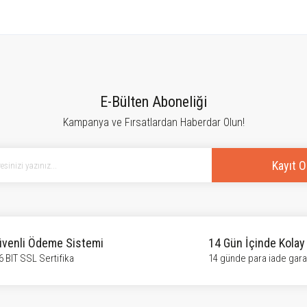
tersiz gördüğünüz noktaları öneri formunu kullanarak tarafımıza iletebilirsiniz.
Bu ürüne ilk yorumu siz yapın!
E-Bülten Aboneliği
Kampanya ve Fırsatlardan Haberdar Olun!
Yorum Yaz
Kayıt O
venli Ödeme Sistemi
14 Gün İçinde Kolay
6 BIT SSL Sertifika
14 günde para iade garan
Gönder