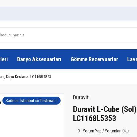
leri
Banyo Aksesuarları
Gömme Rezervuarlar
Lav
0 cm, Koyu Kestane - LC1168L5353
Duravit
Sadece İstanbul içi Teslimat..!
Duravit L-Cube (Sol
LC1168L5353
0 - Yorum Yap / Yorumları Oku