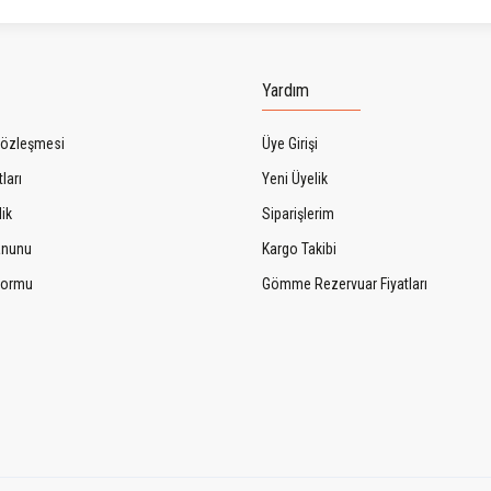
Gönder
Yardım
Sözleşmesi
Üye Girişi
ları
Yeni Üyelik
lik
Siparişlerim
Kanunu
Kargo Takibi
 Formu
Gömme Rezervuar Fiyatları