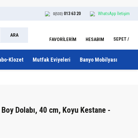
013 63 20
WhatsApp İletişim
0(533)
ARA
SEPET
HESABIM
FAVORİLERİM
abo-Klozet
Mutfak Eviyeleri
Banyo Mobilyası
) Boy Dolabı, 40 cm, Koyu Kestane -