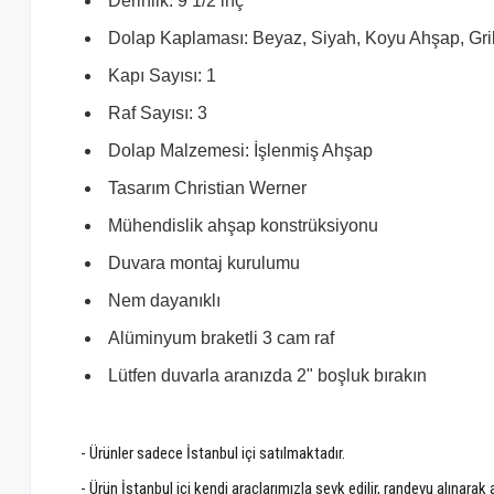
Derinlik: 9 1/2 inç
Dolap Kaplaması: Beyaz, Siyah, Koyu Ahşap, Griler
Kapı Sayısı: 1
Raf Sayısı: 3
Dolap Malzemesi: İşlenmiş Ahşap
Tasarım Christian Werner
Mühendislik ahşap konstrüksiyonu
Duvara montaj kurulumu
Nem dayanıklı
Alüminyum braketli 3 cam raf
Lütfen duvarla aranızda 2" boşluk bırakın
- Ürünler sadece İstanbul içi satılmaktadır.
- Ürün İstanbul içi kendi araçlarımızla sevk edilir, randevu alınarak