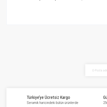
Bu ürünün fiyat bilgisi, resim, ürün açıklamalarında ve diğer konularda ye
Görüş ve önerileriniz için teşekkür ederiz.
Ürün resmi kalitesiz, bozuk veya görüntülenemiyor.
Ürün açıklamasında eksik bilgiler bulunuyor.
Ürün bilgilerinde hatalar bulunuyor.
Ürün fiyatı diğer sitelerden daha pahalı.
Bu ürüne benzer farklı alternatifler olmalı.
Türkiye’ye Ücretsiz Kargo
Gü
Seramik haricindeki bütün ürünlerde
25