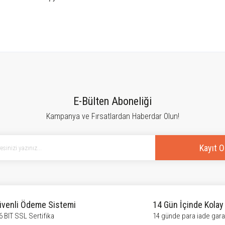
tersiz gördüğünüz noktaları öneri formunu kullanarak tarafımıza iletebilirsiniz.
Bu ürüne ilk yorumu siz yapın!
E-Bülten Aboneliği
Kampanya ve Fırsatlardan Haberdar Olun!
Yorum Yaz
Kayıt O
venli Ödeme Sistemi
14 Gün İçinde Kolay
6 BIT SSL Sertifika
14 günde para iade garan