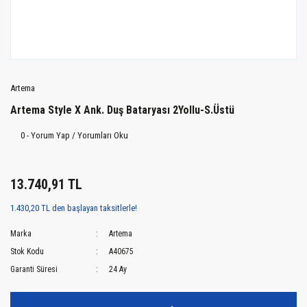
Artema
Artema Style X Ank. Duş Bataryası 2Yollu-S.Üstü
0 - Yorum Yap / Yorumları Oku
13.740,91 TL
1.430,20 TL den başlayan taksitlerle!
Marka
Artema
Stok Kodu
A40675
Garanti Süresi
24 Ay