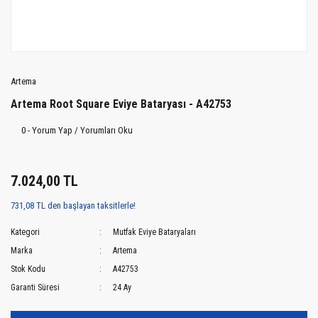
Artema
Artema Root Square Eviye Bataryası - A42753
0 - Yorum Yap / Yorumları Oku
7.024,00 TL
731,08 TL den başlayan taksitlerle!
Kategori
Mutfak Eviye Bataryaları
Marka
Artema
Stok Kodu
A42753
Garanti Süresi
24 Ay