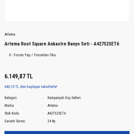
Artema
Artema Root Square Ankastre Banyo Seti - A42752SET6
0 - Yorum Yap / Yorumları Oku
6.149,87 TL
640,10 TL den başlayan taksitlerle!
Kategori
Kampanyalı Duş Setleri
Marka
Artema
Stok Kodu
A42752SET6
Garanti Süresi
24 Ay