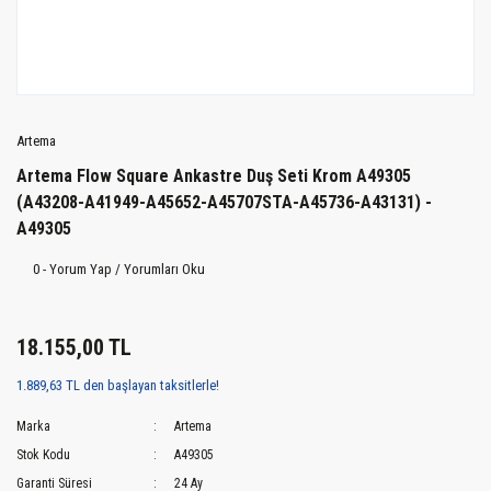
Artema
Artema Flow Square Ankastre Duş Seti Krom A49305
(A43208-A41949-A45652-A45707STA-A45736-A43131) -
A49305
0 - Yorum Yap / Yorumları Oku
18.155,00 TL
1.889,63 TL den başlayan taksitlerle!
Marka
Artema
Stok Kodu
A49305
Garanti Süresi
24 Ay