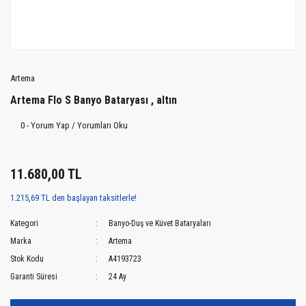
Artema
Artema Flo S Banyo Bataryası , altın
0 - Yorum Yap / Yorumları Oku
11.680,00 TL
1.215,69 TL den başlayan taksitlerle!
Kategori
Banyo-Duş ve Küvet Bataryaları
Marka
Artema
Stok Kodu
A4193723
Garanti Süresi
24 Ay