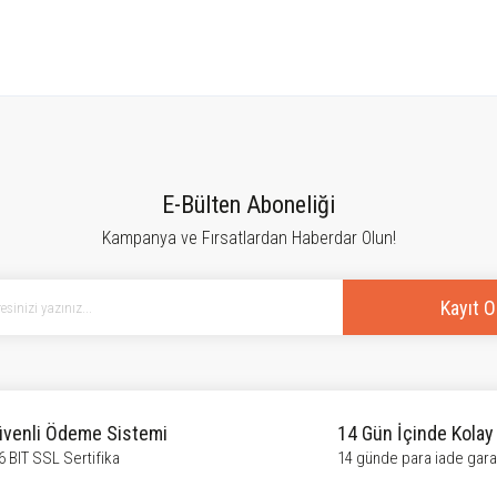
tersiz gördüğünüz noktaları öneri formunu kullanarak tarafımıza iletebilirsiniz.
Bu ürüne ilk yorumu siz yapın!
E-Bülten Aboneliği
Kampanya ve Fırsatlardan Haberdar Olun!
Yorum Yaz
Kayıt O
venli Ödeme Sistemi
14 Gün İçinde Kolay
6 BIT SSL Sertifika
14 günde para iade garan