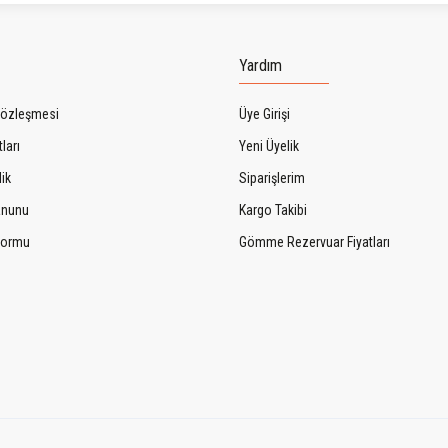
Gönder
Yardım
Sözleşmesi
Üye Girişi
ları
Yeni Üyelik
lik
Siparişlerim
Kanunu
Kargo Takibi
 Formu
Gömme Rezervuar Fiyatları