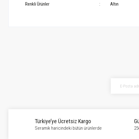
Renkli Ürünler
:
Altın
Bu ürünün fiyat bilgisi, resim, ürün açıklamalarında ve diğer konularda ye
Görüş ve önerileriniz için teşekkür ederiz.
Ürün resmi kalitesiz, bozuk veya görüntülenemiyor.
Ürün açıklamasında eksik bilgiler bulunuyor.
Ürün bilgilerinde hatalar bulunuyor.
Ürün fiyatı diğer sitelerden daha pahalı.
Bu ürüne benzer farklı alternatifler olmalı.
Türkiye’ye Ücretsiz Kargo
Gü
Seramik haricindeki bütün ürünlerde
25