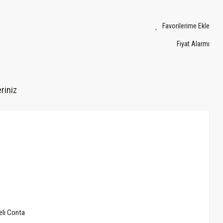
Fiyat Alarmı
riniz
reli Conta