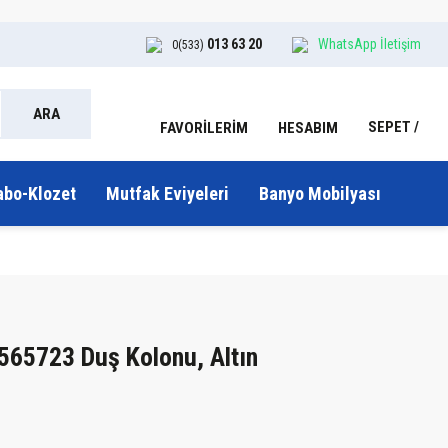
013 63 20
WhatsApp İletişim
0(533)
ARA
SEPET
HESABIM
FAVORİLERİM
abo-Klozet
Mutfak Eviyeleri
Banyo Mobilyası
565723 Duş Kolonu, Altın