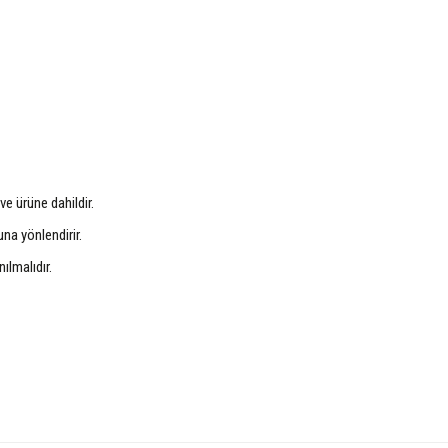
ve ürüne dahildir.
una yönlendirir.
ılmalıdır.