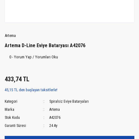
Artema
Artema D-Line Eviye Bataryası A42076
0 - Yorum Yap / Yorumları Oku
433,74 TL
45,15 TL den başlayan taksitlerle!
Kategori
Spiralsiz Eviye Bataryaları
Marka
Artema
Stok Kodu
A42076
Garanti Süresi
24 Ay