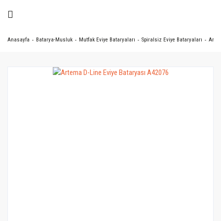
Anasayfa
Batarya-Musluk
Mutfak Eviye Bataryaları
Spiralsiz Eviye Bataryaları
Artem