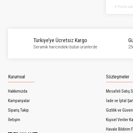
Ürün bilgilerinde hatalar bulunuyor.
Ürün fiyatı diğer sitelerden daha pahalı.
Bu ürüne benzer farklı alternatifler olmalı.
Türkiye’ye Ücretsiz Kargo
Gü
Seramik haricindeki bütün ürünlerde
25
Kurumsal
Sözleşmeler
Hakkımızda
Mesafeli Satış 
Kampanyalar
İade ve İptal Şart
Sipariş Takip
Gizlilik ve Güven
İletişim
Kişisel Veriler 
Havale Bildirim