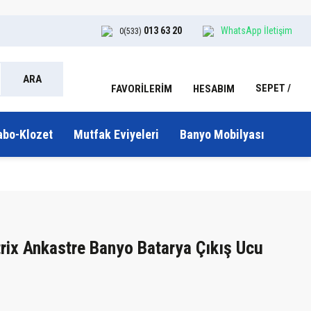
013 63 20
WhatsApp İletişim
0(533)
ARA
SEPET
HESABIM
FAVORİLERİM
abo-Klozet
Mutfak Eviyeleri
Banyo Mobilyası
ix Ankastre Banyo Batarya Çıkış Ucu