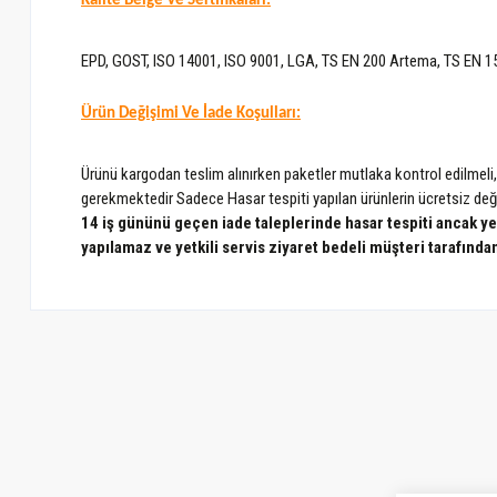
Kalite Belge Ve Sertifikaları:
EPD, GOST, ISO 14001, ISO 9001, LGA, TS EN 200 Artema, TS EN 
Ürün Değişimi Ve İade Koşulları:
Ürünü kargodan teslim alınırken paketler mutlaka kontrol edilmeli
gerekmektedir Sadece Hasar tespiti yapılan ürünlerin ücretsiz deği
14 iş gününü geçen iade taleplerinde hasar tespiti ancak yetk
yapılamaz ve yetkili servis ziyaret bedeli müşteri tarafında
Bu ürünün fiyat bilgisi, resim, ürün açıklamalarında ve diğer konularda ye
Görüş ve önerileriniz için teşekkür ederiz.
Ürün resmi kalitesiz, bozuk veya görüntülenemiyor.
Ürün açıklamasında eksik bilgiler bulunuyor.