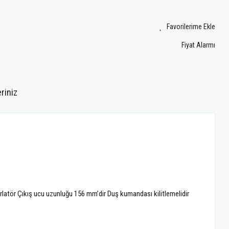
Fiyat Alarmı
riniz
erlatör Çıkış ucu uzunluğu 156 mm’dir Duş kumandası kilitlemelidir