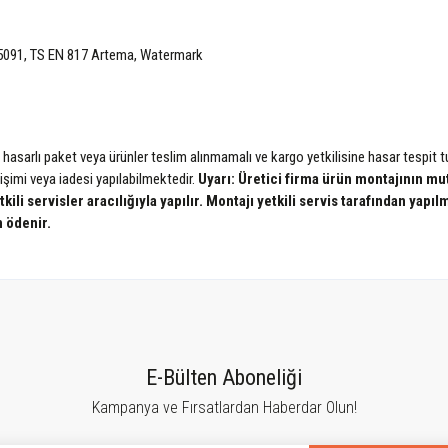
15091, TS EN 817 Artema, Watermark
, hasarlı paket veya ürünler teslim alınmamalı ve kargo yetkilisine hasar tespi
şimi veya iadesi yapılabilmektedir.
Uyarı: Üretici firma ürün montajının mut
ili servisler aracılığıyla yapılır. Montajı yetkili servis tarafından yapı
n ödenir.
tersiz gördüğünüz noktaları öneri formunu kullanarak tarafımıza iletebilirsiniz.
Bu ürüne ilk yorumu siz yapın!
E-Bülten Aboneliği
Kampanya ve Fırsatlardan Haberdar Olun!
Yorum Yaz