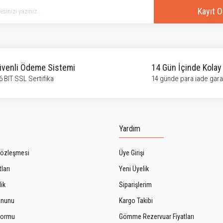
Kayıt O
venli Ödeme Sistemi
14 Gün İçinde Kolay
6 BIT SSL Sertifika
14 günde para iade garan
Gönder
Yardım
Sözleşmesi
Üye Girişi
ları
Yeni Üyelik
lik
Siparişlerim
Kanunu
Kargo Takibi
 Formu
Gömme Rezervuar Fiyatları