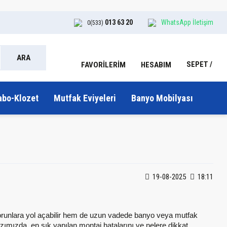
013 63 20
WhatsApp İletişim
0(533)
ARA
SEPET
HESABIM
FAVORİLERİM
abo-Klozet
Mutfak Eviyeleri
Banyo Mobilyası
19-08-2025
18:11
bi sorunlara yol açabilir hem de uzun vadede banyo veya mutfak
zımızda, en sık yapılan montaj hatalarını ve nelere dikkat