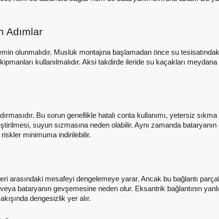
n Adımlar
min olunmalıdır. Musluk montajına başlamadan önce su tesisatındaki v
ipmanları kullanılmalıdır. Aksi takdirde ileride su kaçakları meydana 
ırmasıdır. Bu sorun genellikle hatalı conta kullanımı, yetersiz sıkma
eştirilmesi, suyun sızmasına neden olabilir. Aynı zamanda bataryanın
 riskler minimuma indirilebilir.
rişleri arasındaki mesafeyi dengelemeye yarar. Ancak bu bağlantı parç
a veya bataryanın gevşemesine neden olur. Eksantrik bağlantının yanlı
kışında dengesizlik yer alır.