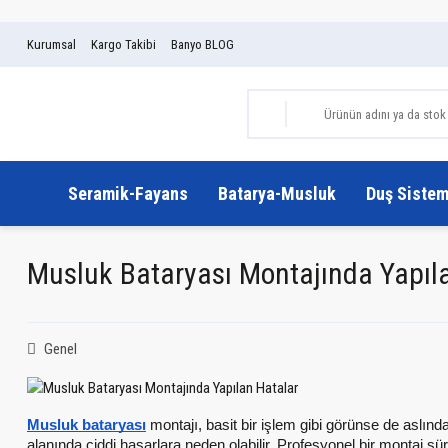
Kurumsal
Kargo Takibi
Banyo BLOG
Seramik-Fayans
Batarya-Musluk
Duş Sistem
Musluk Bataryası Montajında Yapıl
Genel
Musluk bataryası
montajı, basit bir işlem gibi görünse de aslınd
alanında ciddi hasarlara neden olabilir. Profesyonel bir montaj s