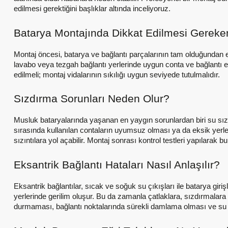
edilmesi gerektiğini başlıklar altında inceliyoruz.
Batarya Montajında Dikkat Edilmesi Gereke
Montaj öncesi, batarya ve bağlantı parçalarının tam olduğundan e
lavabo veya tezgah bağlantı yerlerinde uygun conta ve bağlantı ek
edilmeli; montaj vidalarının sıkılığı uygun seviyede tutulmalıdır.
Sızdırma Sorunları Neden Olur?
Musluk bataryalarında yaşanan en yaygın sorunlardan biri su sızd
sırasında kullanılan contaların uyumsuz olması ya da eksik yerl
sızıntılara yol açabilir. Montaj sonrası kontrol testleri yapılarak bu
Eksantrik Bağlantı Hataları Nasıl Anlaşılır?
Eksantrik bağlantılar, sıcak ve soğuk su çıkışları ile batarya gi
yerlerinde gerilim oluşur. Bu da zamanla çatlaklara, sızdırmalar
durmaması, bağlantı noktalarında sürekli damlama olması ve su a