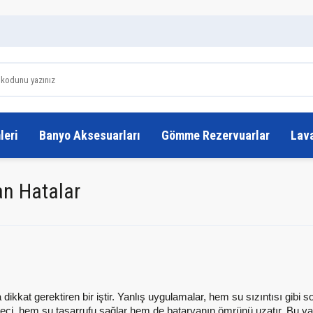
leri
Banyo Aksesuarları
Gömme Rezervuarlar
Lav
an Hatalar
a dikkat gerektiren bir iştir. Yanlış uygulamalar, hem su sızıntısı gi
üreci, hem su tasarrufu sağlar hem de bataryanın ömrünü uzatır. Bu ya