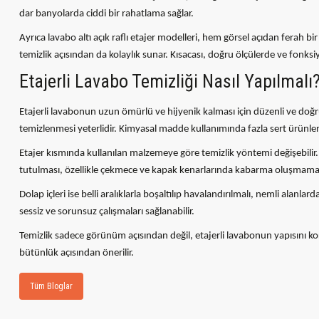
dar banyolarda ciddi bir rahatlama sağlar.
Ayrıca lavabo altı açık raflı etajer modelleri, hem görsel açıdan ferah b
temizlik açısından da kolaylık sunar. Kısacası, doğru ölçülerde ve fonksiy
Etajerli Lavabo Temizliği Nasıl Yapılmalı
Etajerli lavabonun uzun ömürlü ve hijyenik kalması için düzenli ve doğ
temizlenmesi yeterlidir. Kimyasal madde kullanımında fazla sert ürünler, p
Etajer kısmında kullanılan malzemeye göre temizlik yöntemi değişebilir. M
tutulması, özellikle çekmece ve kapak kenarlarında kabarma oluşmaması
Dolap içleri ise belli aralıklarla boşaltılıp havalandırılmalı, nemli alan
sessiz ve sorunsuz çalışmaları sağlanabilir.
Temizlik sadece görünüm açısından değil, etajerli lavabonun yapısını k
bütünlük açısından önerilir.
Tüm Bloglar