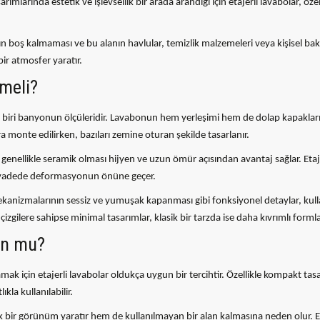
mlarında estetik ve işlevsellik bir arada arandığı için etajerli lavabolar, öz
n boş kalmaması ve bu alanın havlular, temizlik malzemeleri veya kişisel bakım
ir atmosfer yaratır.
lmeli?
biri banyonun ölçüleridir. Lavabonun hem yerleşimi hem de dolap kapaklarının
monte edilirken, bazıları zemine oturan şekilde tasarlanır.
n genellikle seramik olması hijyen ve uzun ömür açısından avantaj sağlar. Et
n vadede deformasyonun önüne geçer.
nizmalarının sessiz ve yumuşak kapanması gibi fonksiyonel detaylar, kulla
re sahipse minimal tasarımlar, klasik bir tarzda ise daha kıvrımlı formlar t
un mu?
k için etajerli lavabolar oldukça uygun bir tercihtir. Özellikle kompakt t
kla kullanılabilir.
k bir görünüm yaratır hem de kullanılmayan bir alan kalmasına neden olur. E