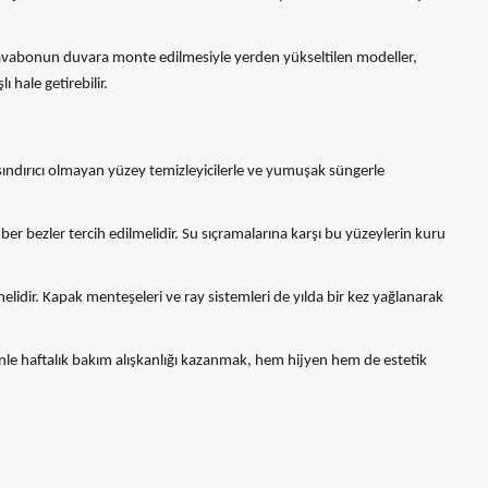
ar. Lavabonun duvara monte edilmesiyle yerden yükseltilen modeller,
 hale getirebilir.
şındırıcı olmayan yüzey temizleyicilerle ve yumuşak süngerle
ber bezler tercih edilmelidir. Su sıçramalarına karşı bu yüzeylerin kuru
melidir. Kapak menteşeleri ve ray sistemleri de yılda bir kez yağlanarak
nle haftalık bakım alışkanlığı kazanmak, hem hijyen hem de estetik