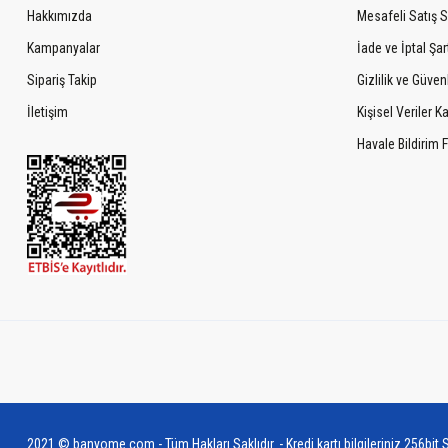
Hakkımızda
Mesafeli Satış 
Kampanyalar
İade ve İptal Şart
Sipariş Takip
Gizlilik ve Güven
İletişim
Kişisel Veriler 
Havale Bildirim
2021 © banyome.com - Tüm Hakları Saklıdır. - Kredi kartı bilgileriniz 256bit S