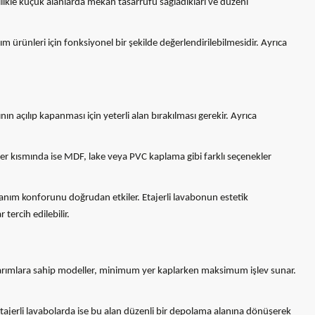
ellikle küçük alanlarda mekan tasarrufu sağladıkları ve düzeni
 ürünleri için fonksiyonel bir şekilde değerlendirilebilmesidir. Ayrıca
 açılıp kapanması için yeterli alan bırakılması gerekir. Ayrıca
ajer kısmında ise MDF, lake veya PVC kaplama gibi farklı seçenekler
nım konforunu doğrudan etkiler. Etajerli lavabonun estetik
ercih edilebilir.
asarımlara sahip modeller, minimum yer kaplarken maksimum işlev sunar.
tajerli lavabolarda ise bu alan düzenli bir depolama alanına dönüşerek