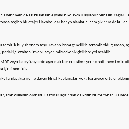
ir his verir hem de sık kullanılan eşyaların kolayca ulaşılabilir olmasını sağl
onda seçilen bir etajerli lavabo, dar banyo alanlarını hem şık hem de kullanışlı
?
ru temizlik büyük önem taşır. Lavabo kısmı genellikle seramik olduğundan, a
arlaklığı azaltabilir ve yüzeyde mikroskobik çiziklere yol açabilir.
DF veya lake yüzeylerde aşırı ıslak bezlerle silme yerine hafif nemli mikrofi
 için önemlidir.
larda kullanılacaksa neme dayanıklı raf kaplamaları veya koruyucu örtüler eklen
oruyarak kullanım ömrünü uzatmak açısından da kritik bir rol oynar. Bu nede