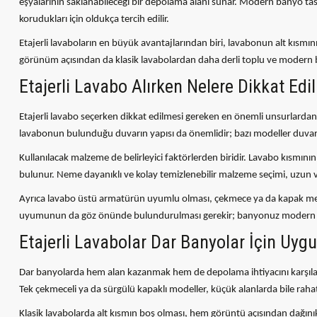
eşyalarının saklanabileceği bir depolama alanı sunar. Modern banyo tasarı
korudukları için oldukça tercih edilir.
Etajerli lavaboların en büyük avantajlarından biri, lavabonun alt kısmını
görünüm açısından da klasik lavabolardan daha derli toplu ve modern b
Etajerli Lavabo Alırken Nelere Dikkat Edi
Etajerli lavabo seçerken dikkat edilmesi gereken en önemli unsurlardan 
lavabonun bulunduğu duvarın yapısı da önemlidir; bazı modeller duvara 
Kullanılacak malzeme de belirleyici faktörlerden biridir. Lavabo kısmını
bulunur. Neme dayanıklı ve kolay temizlenebilir malzeme seçimi, uzu
Ayrıca lavabo üstü armatürün uyumlu olması, çekmece ya da kapak meka
uyumunun da göz önünde bulundurulması gerekir; banyonuz modern çizgile
Etajerli Lavabolar Dar Banyolar İçin Uyg
Dar banyolarda hem alan kazanmak hem de depolama ihtiyacını karşılama
Tek çekmeceli ya da sürgülü kapaklı modeller, küçük alanlarda bile rahatlı
Klasik lavabolarda alt kısmın boş olması, hem görüntü açısından dağını