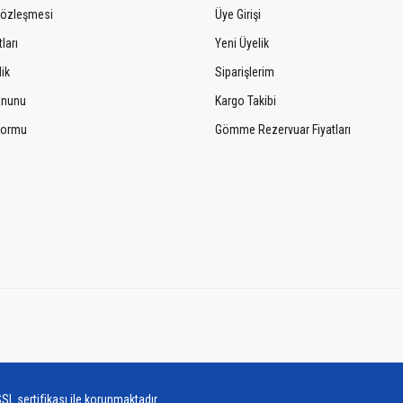
Sözleşmesi
Üye Girişi
ları
Yeni Üyelik
lik
Siparişlerim
Kanunu
Kargo Takibi
 Formu
Gömme Rezervuar Fiyatları
SL sertifikası ile korunmaktadır.