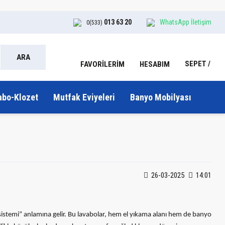
013 63 20
WhatsApp İletişim
0(533)
ARA
SEPET
HESABIM
FAVORİLERİM
abo-Klozet
Mutfak Eviyeleri
Banyo Mobilyası
26-03-2025
14:01
af sistemi” anlamına gelir. Bu lavabolar, hem el yıkama alanı hem de banyo